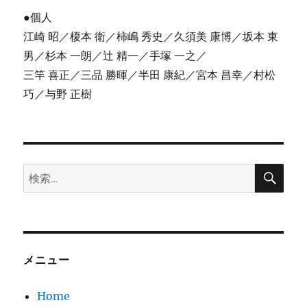
●個人
江崎 昭／榎本 衛／柿嶋 秀史／久須美 康博／坂本 東
男／杉本 一朗／辻 精一／手塚 一之／
三竿 喜正／三品 勝暉／半田 康紀／宮本 昌幸／村松
巧／与野 正樹
検
検
索
索:
メニュー
Home